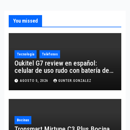
You missed
Tecnología
Teléfonos
Oukitel G7 review en español:
celular de uso rudo con batería de
10,600 mAh
AGOSTO 5, 2026
GUNTER.GONZALEZ
Bocinas
Tronsmart Mirtune C3 Plus Bocina