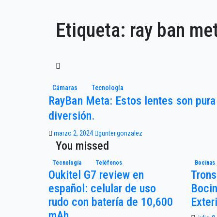
Etiqueta:
ray ban me
Cámaras
Tecnología
RayBan Meta: Estos lentes son pura
diversión.
marzo 2, 2024
gunter.gonzalez
You missed
Tecnología
Teléfonos
Bocinas
Oukitel G7 review en
Trons
español: celular de uso
Bocin
rudo con batería de 10,600
Exter
mAh