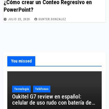
¿Cómo crear un Conteo Regresivo en
PowerPoint?
JULIO 23, 2020
GUNTER.GONZALEZ
You missed
Tecnología
Teléfonos
Oukitel G7 review en español:
celular de uso rudo con batería de
10,600 mAh