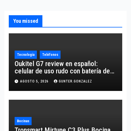
You missed
Tecnología
Teléfonos
Oukitel G7 review en español:
celular de uso rudo con batería de
10,600 mAh
AGOSTO 5, 2026
GUNTER.GONZALEZ
Bocinas
Tronsmart Mirtune C3 Plus Bocina