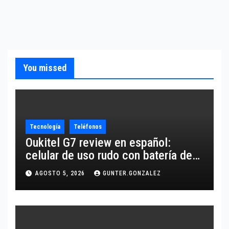
You missed
Tecnología
Teléfonos
Oukitel G7 review en español:
celular de uso rudo con batería de
10,600 mAh
AGOSTO 5, 2026
GUNTER.GONZALEZ