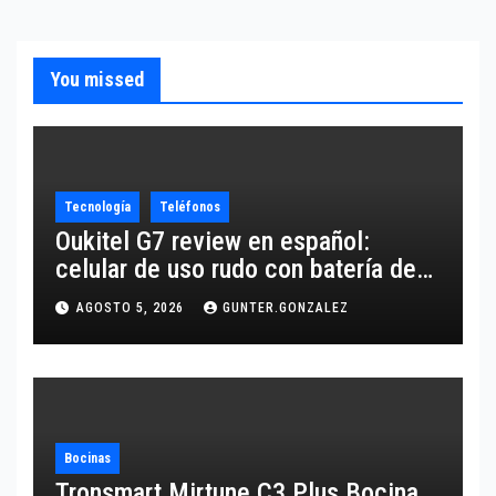
You missed
Tecnología
Teléfonos
Oukitel G7 review en español:
celular de uso rudo con batería de
10,600 mAh
AGOSTO 5, 2026
GUNTER.GONZALEZ
Bocinas
Tronsmart Mirtune C3 Plus Bocina