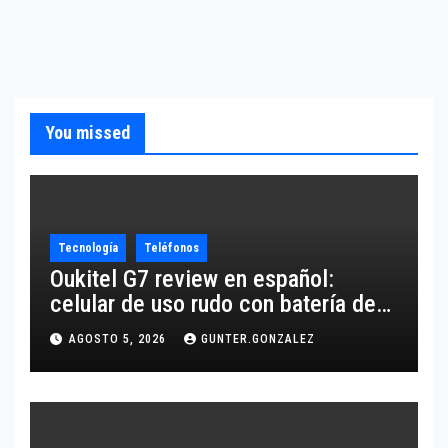
You missed
Tecnología
Teléfonos
Oukitel G7 review en español:
celular de uso rudo con batería de
10,600 mAh
AGOSTO 5, 2026
GUNTER.GONZALEZ