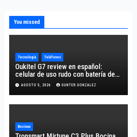
You missed
Tecnología
Teléfonos
Oukitel G7 review en español:
celular de uso rudo con batería de
10,600 mAh
AGOSTO 5, 2026
GUNTER.GONZALEZ
Bocinas
Tronsmart Mirtune C3 Plus Bocina