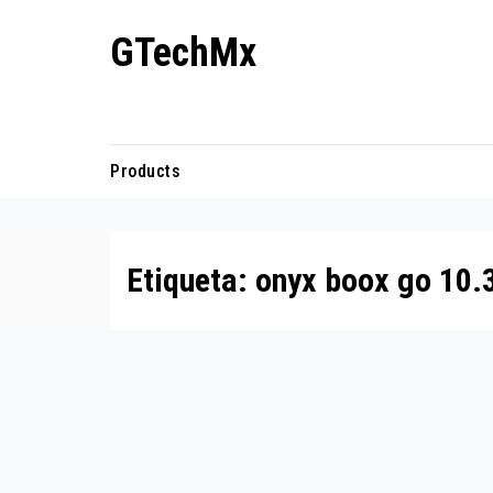
Ir
GTechMx
al
contenido
Actualidad en tecnología
Products
Etiqueta:
onyx boox go 10.