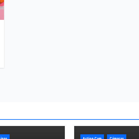
inas
Action Cam
Cámaras