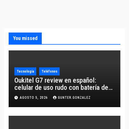
You missed
Tecnología
Teléfonos
Oukitel G7 review en español:
celular de uso rudo con batería de
10,600 mAh
AGOSTO 5, 2026
GUNTER.GONZALEZ