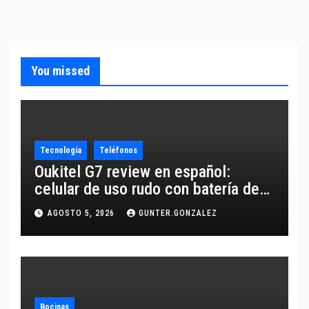
You missed
Tecnología
Teléfonos
Oukitel G7 review en español:
celular de uso rudo con batería de
10,600 mAh
AGOSTO 5, 2026
GUNTER.GONZALEZ
Bocinas