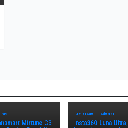
inas
Action Cam
Cámaras
onsmart Mirtune C3
Insta360 Luna Ultra;