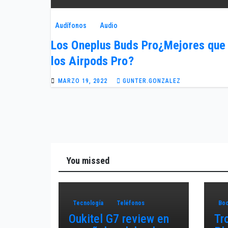
Audífonos
Audio
Los Oneplus Buds Pro¿Mejores que
los Airpods Pro?
MARZO 19, 2022
GUNTER.GONZALEZ
You missed
Tecnología
Teléfonos
Boc
Oukitel G7 review en
Tr