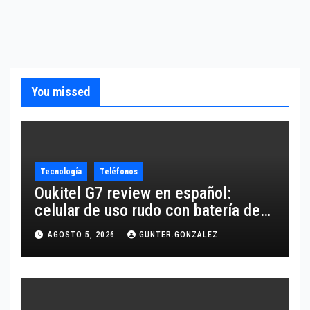
You missed
Tecnología
Teléfonos
Oukitel G7 review en español:
celular de uso rudo con batería de
10,600 mAh
AGOSTO 5, 2026
GUNTER.GONZALEZ