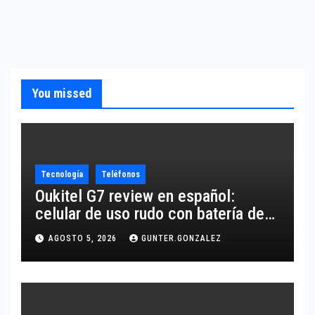
You missed
Tecnología
Teléfonos
Oukitel G7 review en español:
celular de uso rudo con batería de
10,600 mAh
AGOSTO 5, 2026
GUNTER.GONZALEZ