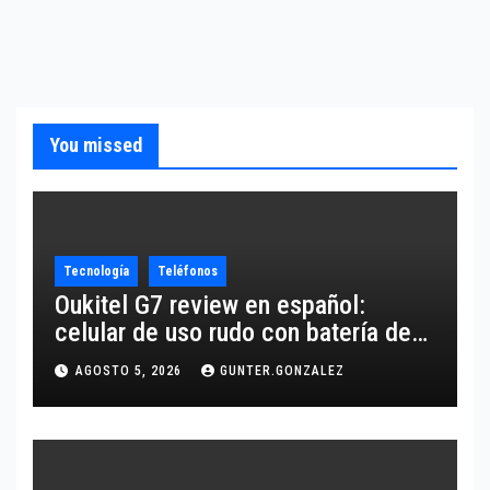
You missed
Tecnología
Teléfonos
Oukitel G7 review en español:
celular de uso rudo con batería de
10,600 mAh
AGOSTO 5, 2026
GUNTER.GONZALEZ