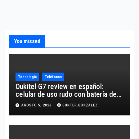
You missed
Tecnología
Teléfonos
Oukitel G7 review en español:
celular de uso rudo con batería de
10,600 mAh
AGOSTO 5, 2026
GUNTER.GONZALEZ