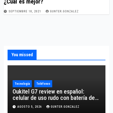
¿Cuál es mejor?
SEPTIEMBRE 18, 2021
GUNTER.GONZALEZ
You missed
Tecnología
Teléfonos
Oukitel G7 review en español:
celular de uso rudo con batería de
10,600 mAh
AGOSTO 5, 2026
GUNTER.GONZALEZ