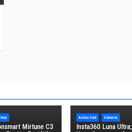
inas
Action Cam
Cámaras
onsmart Mirtune C3
Insta360 Luna Ultra;