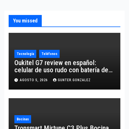
You missed
Tecnología
Teléfonos
Oukitel G7 review en español:
celular de uso rudo con batería de
10,600 mAh
AGOSTO 5, 2026
GUNTER.GONZALEZ
Bocinas
Tronsmart Mirtune C3 Plus Bocina