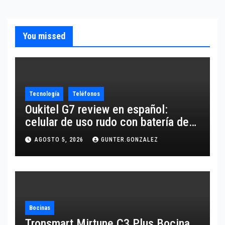
You missed
Tecnología
Teléfonos
Oukitel G7 review en español:
celular de uso rudo con batería de
10,600 mAh
AGOSTO 5, 2026
GUNTER.GONZALEZ
Bocinas
Tronsmart Mirtune C3 Plus Bocina