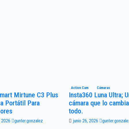
Action Cam
Cámaras
mart Mirtune C3 Plus
Insta360 Luna Ultra; 
a Portátil Para
cámara que lo cambia
iores
todo.
9, 2026
gunter.gonzalez
junio 26, 2026
gunter.gonzale