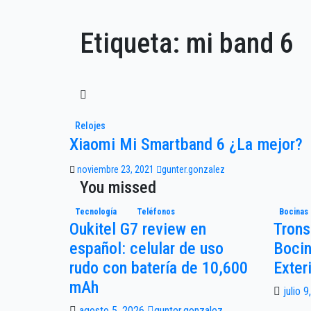
Etiqueta:
mi band 6
Relojes
Xiaomi Mi Smartband 6 ¿La mejor?
noviembre 23, 2021
gunter.gonzalez
You missed
Tecnología
Teléfonos
Bocinas
Oukitel G7 review en
Trons
español: celular de uso
Bocin
rudo con batería de 10,600
Exter
mAh
julio 
agosto 5, 2026
gunter.gonzalez