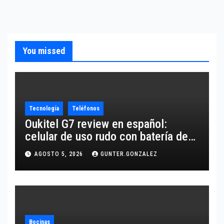
You missed
Tecnología
Teléfonos
Oukitel G7 review en español:
celular de uso rudo con batería de
10,600 mAh
AGOSTO 5, 2026
GUNTER.GONZALEZ
Bocinas