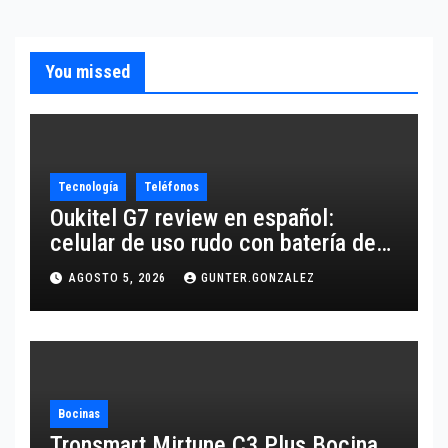
You missed
Tecnología
Teléfonos
Oukitel G7 review en español:
celular de uso rudo con batería de
10,600 mAh
AGOSTO 5, 2026
GUNTER.GONZALEZ
Bocinas
Tronsmart Mirtune C3 Plus Bocina