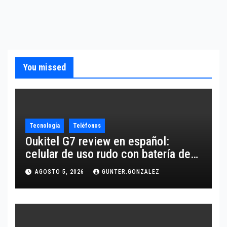
You missed
Tecnología
Teléfonos
Oukitel G7 review en español:
celular de uso rudo con batería de
10,600 mAh
AGOSTO 5, 2026
GUNTER.GONZALEZ