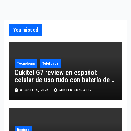
You missed
Tecnología
Teléfonos
Oukitel G7 review en español:
celular de uso rudo con batería de
10,600 mAh
AGOSTO 5, 2026
GUNTER.GONZALEZ
Bocinas