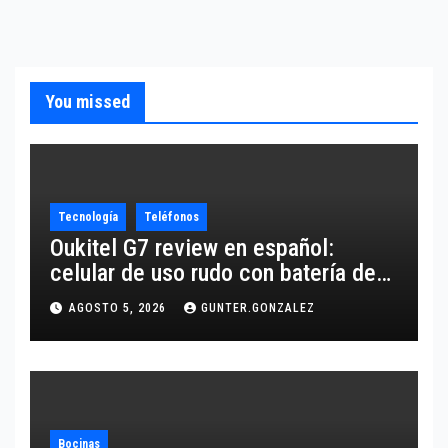
You missed
Tecnología
Teléfonos
Oukitel G7 review en español:
celular de uso rudo con batería de
10,600 mAh
AGOSTO 5, 2026
GUNTER.GONZALEZ
Bocinas