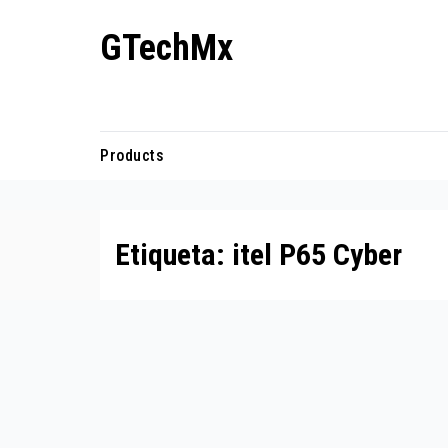
Ir
GTechMx
al
contenido
Actualidad en tecnología
Products
Etiqueta:
itel P65 Cyber