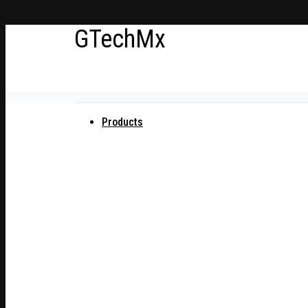
Ir
GTechMx
al
contenido
Actualidad en tecnología
Products