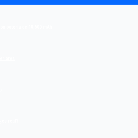
con batería de 10,600 mAh
teriores
o.
¿es real?