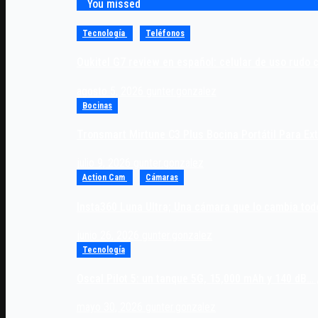
You missed
Tecnología
Teléfonos
Oukitel G7 review en español: celular de uso rudo 
agosto 5, 2026
gunter.gonzalez
Bocinas
Tronsmart Mirtune C3 Plus Bocina Portátil Para Ex
julio 9, 2026
gunter.gonzalez
Action Cam
Cámaras
Insta360 Luna Ultra; Una cámara que lo cambia tod
junio 26, 2026
gunter.gonzalez
Tecnología
Oscal Pilot 5: un tanque 5G, 15,000 mAh y 140 dB… 
mayo 30, 2026
gunter.gonzalez