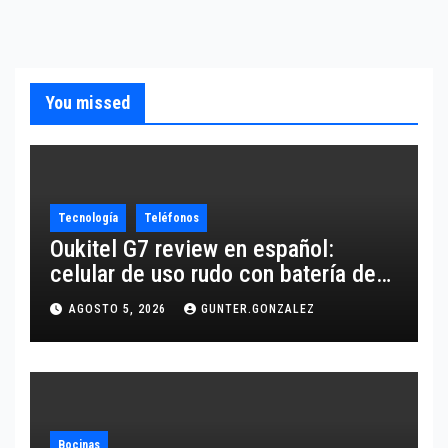
You missed
Tecnología
Teléfonos
Oukitel G7 review en español:
celular de uso rudo con batería de
10,600 mAh
AGOSTO 5, 2026
GUNTER.GONZALEZ
Bocinas