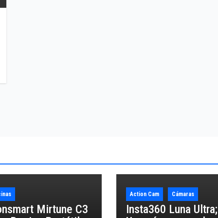
inas
Action Cam
Cámaras
onsmart Mirtune C3
Insta360 Luna Ultra;