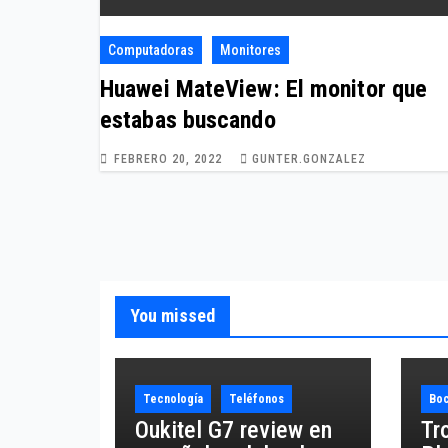
Computadoras
Monitores
Huawei MateView: El monitor que
estabas buscando
FEBRERO 20, 2022
GUNTER.GONZALEZ
You missed
Tecnología
Teléfonos
Boc
Oukitel G7 review en
Tr