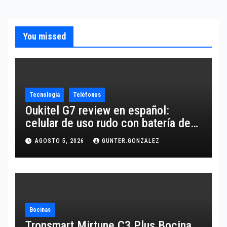
You missed
Tecnología
Teléfonos
Oukitel G7 review en español:
celular de uso rudo con batería de
10,600 mAh
AGOSTO 5, 2026
GUNTER.GONZALEZ
Bocinas
Tronsmart Mirtune C3 Plus Bocina