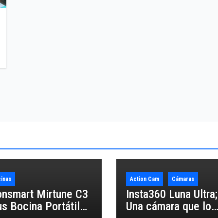
inas
Action Cam
Cámaras
onsmart Mirtune C3
Insta360 Luna Ultra;
us Bocina Portátil
Una cámara que lo