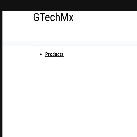
Ir
GTechMx
al
contenido
Actualidad en tecnología
Products