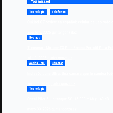
You missed
Tecnología
Teléfonos
Oukitel G7 review en español: celular de uso rudo 
agosto 5, 2026
gunter.gonzalez
Bocinas
Tronsmart Mirtune C3 Plus Bocina Portátil Para Ex
julio 9, 2026
gunter.gonzalez
Action Cam
Cámaras
Insta360 Luna Ultra; Una cámara que lo cambia tod
junio 26, 2026
gunter.gonzalez
Tecnología
Oscal Pilot 5: un tanque 5G, 15,000 mAh y 140 dB… 
mayo 30, 2026
gunter.gonzalez