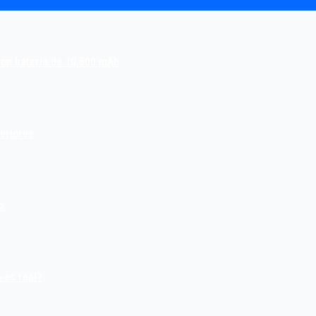
con batería de 10,600 mAh
teriores
o.
¿es real?