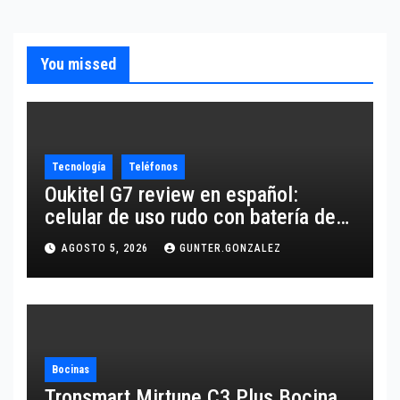
You missed
Tecnología
Teléfonos
Oukitel G7 review en español:
celular de uso rudo con batería de
10,600 mAh
AGOSTO 5, 2026
GUNTER.GONZALEZ
Bocinas
Tronsmart Mirtune C3 Plus Bocina