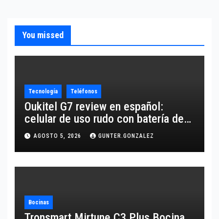
You missed
Tecnología
Teléfonos
Oukitel G7 review en español:
celular de uso rudo con batería de
10,600 mAh
AGOSTO 5, 2026
GUNTER.GONZALEZ
Bocinas
Tronsmart Mirtune C3 Plus Bocina