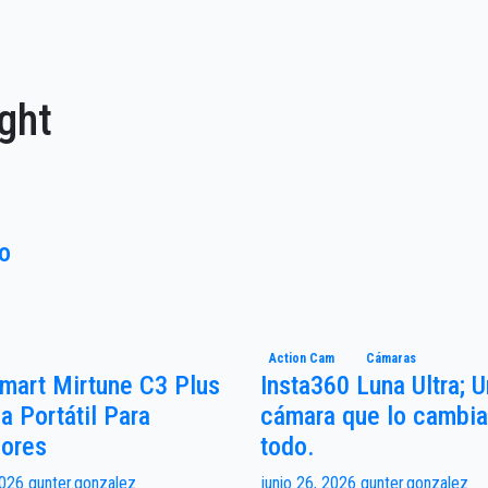
ght
o
Action Cam
Cámaras
mart Mirtune C3 Plus
Insta360 Luna Ultra; 
a Portátil Para
cámara que lo cambia
iores
todo.
 2026
gunter.gonzalez
junio 26, 2026
gunter.gonzalez