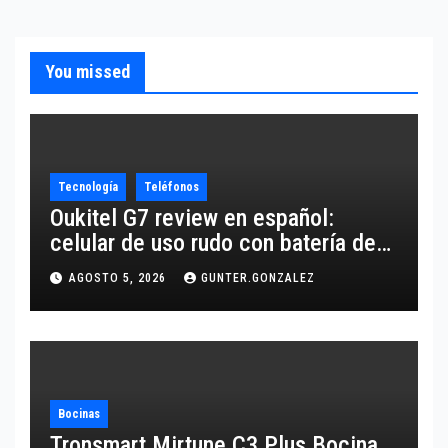
You missed
Tecnología
Teléfonos
Oukitel G7 review en español:
celular de uso rudo con batería de
10,600 mAh
AGOSTO 5, 2026
GUNTER.GONZALEZ
Bocinas
Tronsmart Mirtune C3 Plus Bocina