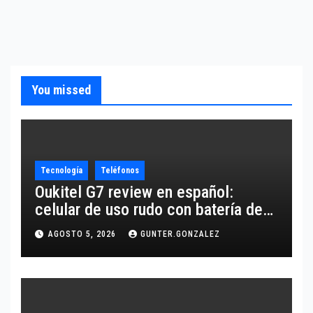
You missed
Tecnología
Teléfonos
Oukitel G7 review en español:
celular de uso rudo con batería de
10,600 mAh
AGOSTO 5, 2026
GUNTER.GONZALEZ