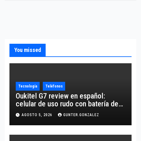
You missed
Tecnología
Teléfonos
Oukitel G7 review en español:
celular de uso rudo con batería de
10,600 mAh
AGOSTO 5, 2026
GUNTER.GONZALEZ