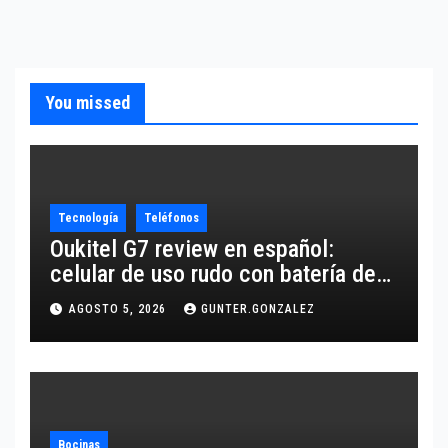
You missed
Tecnología
Teléfonos
Oukitel G7 review en español:
celular de uso rudo con batería de
10,600 mAh
AGOSTO 5, 2026
GUNTER.GONZALEZ
Bocinas