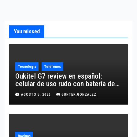
You missed
Tecnología
Teléfonos
Oukitel G7 review en español:
celular de uso rudo con batería de
10,600 mAh
AGOSTO 5, 2026
GUNTER.GONZALEZ
Bocinas