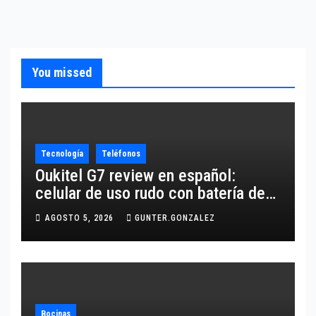
You missed
Tecnología
Teléfonos
Oukitel G7 review en español:
celular de uso rudo con batería de
10,600 mAh
AGOSTO 5, 2026
GUNTER.GONZALEZ
Bocinas