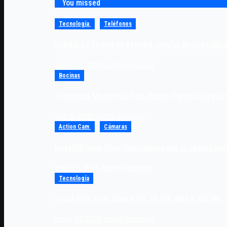
You missed
Tecnología
Teléfonos
Oukitel G7 review en español: celular de uso rudo 
agosto 5, 2026
gunter.gonzalez
Bocinas
Tronsmart Mirtune C3 Plus Bocina Portátil Para Ex
julio 9, 2026
gunter.gonzalez
Action Cam
Cámaras
Insta360 Luna Ultra; Una cámara que lo cambia tod
junio 26, 2026
gunter.gonzalez
Tecnología
Oscal Pilot 5: un tanque 5G, 15,000 mAh y 140 dB… 
mayo 30, 2026
gunter.gonzalez