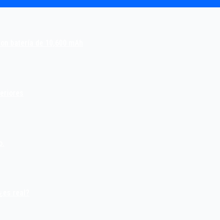
con batería de 10,600 mAh
teriores
o.
¿es real?