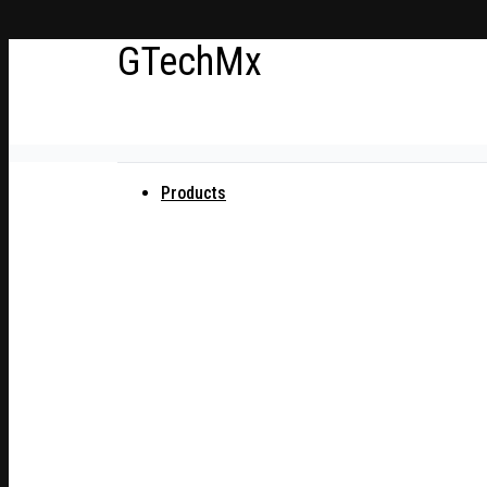
Ir
GTechMx
al
contenido
Actualidad en tecnología
Products