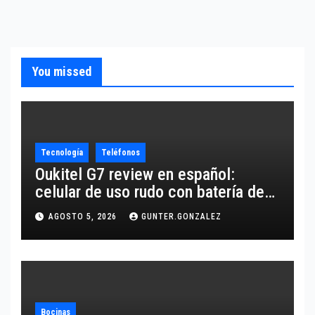
You missed
Tecnología
Teléfonos
Oukitel G7 review en español:
celular de uso rudo con batería de
10,600 mAh
AGOSTO 5, 2026
GUNTER.GONZALEZ
Bocinas