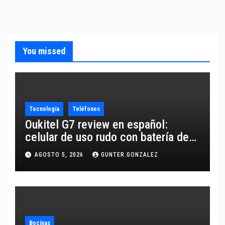
You missed
Tecnología
Teléfonos
Oukitel G7 review en español:
celular de uso rudo con batería de
10,600 mAh
AGOSTO 5, 2026
GUNTER.GONZALEZ
Bocinas