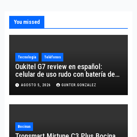
You missed
Tecnología
Teléfonos
Oukitel G7 review en español:
celular de uso rudo con batería de
10,600 mAh
AGOSTO 5, 2026
GUNTER.GONZALEZ
Bocinas
Tronsmart Mirtune C3 Plus Bocina