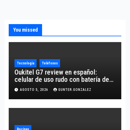
You missed
Tecnología
Teléfonos
Oukitel G7 review en español:
celular de uso rudo con batería de
10,600 mAh
AGOSTO 5, 2026
GUNTER.GONZALEZ
Bocinas