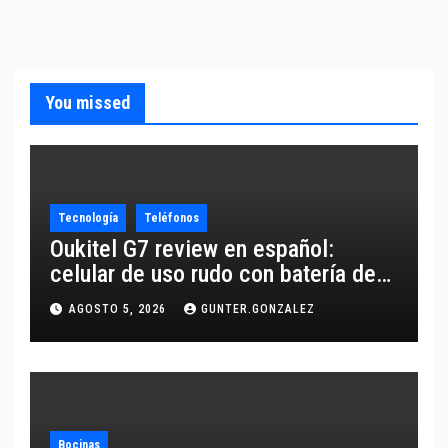
You missed
Tecnología
Teléfonos
Oukitel G7 review en español:
celular de uso rudo con batería de
10,600 mAh
AGOSTO 5, 2026
GUNTER.GONZALEZ
Bocinas