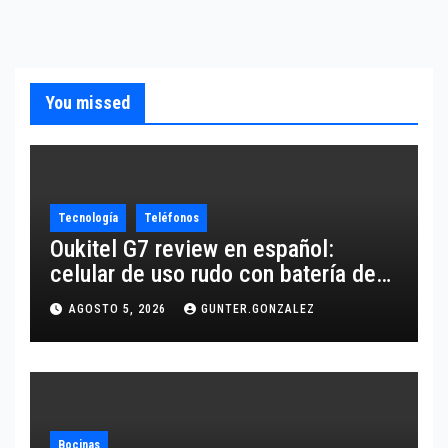
You missed
Tecnología
Teléfonos
Oukitel G7 review en español:
celular de uso rudo con batería de
10,600 mAh
AGOSTO 5, 2026
GUNTER.GONZALEZ
Bocinas