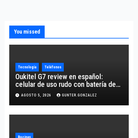
You missed
Tecnología
Teléfonos
Oukitel G7 review en español:
celular de uso rudo con batería de
10,600 mAh
AGOSTO 5, 2026
GUNTER.GONZALEZ
Bocinas